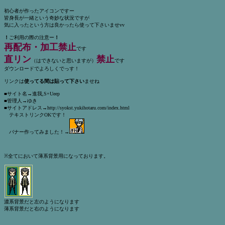
初心者が作ったアイコンですー
皆身長が一緒という奇妙な状況ですが
気に入ったという方は良かったら使って下さいませvv
！
ご利用の際の注意ー
！
再配布・加工禁止
です
直リン
禁止
（はできないと思いますが）
です
ダウンロードでよろしくでっす！
リンクは
使ってる間は貼って下さい
ませね
■サイト名→進我,S+Ueep
■管理人→ゆき
■サイトアドレス→http://syokst.yukihotaru.com/index.html
テキストリンクOKです！
バナー作ってみました！→
※全てにおいて薄系背景用になっております。
濃系背景だと左のようになります
薄系背景だと右のようになります