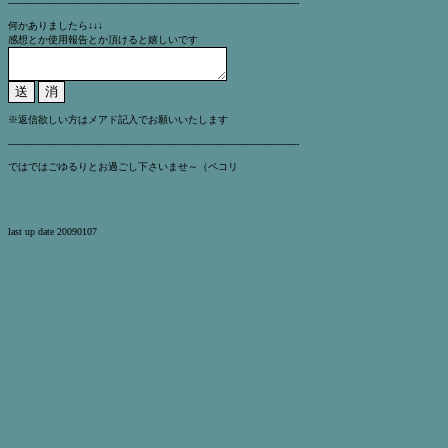
-------------------------------------------------------------------------------------------------
何かありましたら↓↓↓
感想とか使用報告とか頂けると嬉しいです
※返信欲しい方はメアド記入でお願いいたします
-------------------------------------------------------------------------------------------------
ではではごゆるりとお過ごし下さいませ～（ペコリ
last up date 20090107