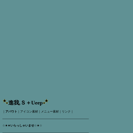
進我,Ｓ＋Ueep
｜
アバウト
｜
アイコン素材
｜
メニュー素材
｜
リンク
｜
-------------------------------------------------------------------------------------------------
☆★★
いらっしゃいませ
☆★☆
-------------------------------------------------------------------------------------------------